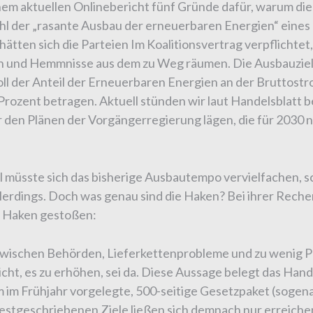
inem aktuellen Onlinebericht fünf Gründe dafür, warum d
ohl der „rasante Ausbau der erneuerbaren Energien“ eines 
 hätten sich die Parteien Im Koalitionsvertrag verpflichtet
en und Hemmnisse aus dem zu Weg räumen. Die Ausbauzie
soll der Anteil der Erneuerbaren Energien an der Bruttos
rozent betragen. Aktuell stünden wir laut Handelsblatt b
 den Plänen der Vorgängerregierung lägen, die für 2030 
 müsste sich das bisherige Ausbautempo vervielfachen, s
llerdings. Doch was genau sind die Haken? Bei ihrer Reche
e Haken gestoßen:
ischen Behörden, Lieferkettenprobleme und zu wenig Pl
icht, es zu erhöhen, sei da. Diese Aussage belegt das Han
 im Frühjahr vorgelegte, 500-seitige Gesetzpaket (sogen
festgeschriebenen Ziele ließen sich demnach nur erreich