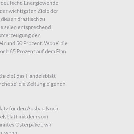
ie deutsche Energiewende
der wichtigsten Ziele der
, diesen drastisch zu
le seien entsprechend
tromerzeugung den
ei rund 50 Prozent. Wobei die
noch 65 Prozent auf dem Plan
chreibt das Handelsblatt
rche sei die Zeitung eigenen
atz für den Ausbau Noch
delsblatt mit dem vom
anntes Osterpaket, wir
en, wenn