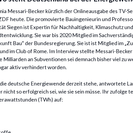
ia Messari-Becker kürzlich der Onlineausgabe des TV-Se
ZDF heute. Die promovierte Bauingenieurin und Professo
ät Siegen ist Expertin für Nachhaltigkeit, Klimaschutz und
tentwicklung. Sie war bis 2020 Mitglied im Sachverständ
unft Bau“ der Bundesregierung. Sie ist ist Mitglied im „Z
und im Club of Rome. Im Interview stellte Messari-Becker 
ie Milliarden an Subventionen sei demnach bisher viel zu 
ogar aktiv verhindert worden.
die deutsche Energiewende derzeit stehe, antwortete Lam
icht so erfolgreich sei, wie sie sein müsse. Ihr zufolge t
Terawattstunden (TWh) auf:
offe.