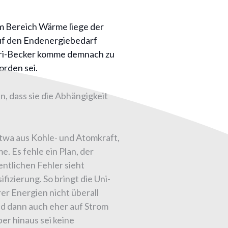
Im Bereich Wärme liege der
 auf den Endenergiebedarf
ari-Becker komme demnach zu
orden sei.
, dass sie die Abhängigkeit
twa aus Kohle- und Atomkraft,
. Es fehle ein Plan, der
entlichen Fehler sieht
izierung. So bringt die Uni-
r Energien nicht überall
nd dann auch eher auf Strom
er hinaus sei keine