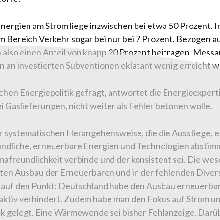
nergien am Strom liege inzwischen bei etwa 50 Prozent. 
 im Bereich Verkehr sogar bei nur bei 7 Prozent. Bezogen
also einen Anteil von knapp 20 Prozent beitragen. Mess
en an investierten Subventionen eklatant wenig erreicht w
hen Energiepolitik gefragt, antwortet die Energieexpertin
 Gaslieferungen, nicht weiter als Fehler betonen wolle.
r systematischen Herangehensweise, die die Ausstiege, e
eundliche, erneuerbare Energien und Technologien abstimme
mafreundlichkeit verbinde und der konsistent sei. Die wes
en Ausbau der Erneuerbaren und in der fehlenden Diversif
 auf den Punkt: Deutschland habe den Ausbau erneuerbare
 aktiv verhindert. Zudem habe man den Fokus auf Strom u
k gelegt. Eine Wärmewende sei bisher Fehlanzeige. Darüb