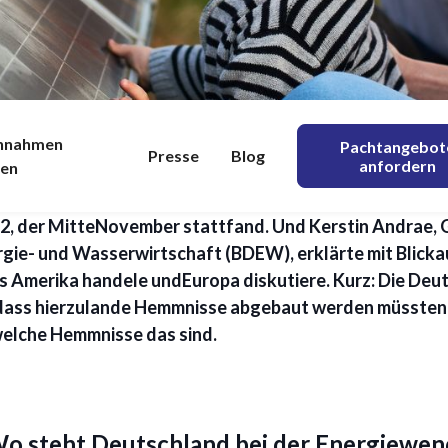
DE: Gründe für den V
ung, die ihre Klimaschutzziele unbedingterreichen wolle
innahmen
Pachtangebot
Presse
Blog
anfordern
nen
elenallein könne man das nicht erreichen. Wir wären no
ftsführung der Deutschen Energieagentur(dena) Andre
, der MitteNovember stattfand. Und Kerstin Andrae, 
6/12/2023
ie- und Wasserwirtschaft (BDEW), erklärte mit Blick
s Amerika handele undEuropa diskutiere. Kurz: Die Deu
 dass hierzulande Hemmnisse abgebaut werden müssten
welche Hemmnisse das sind.
o steht Deutschland bei der Energiewen