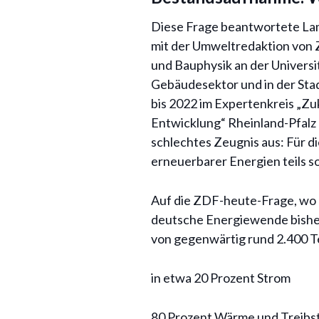
Diese Frage beantwortete Lam
mit der Umweltredaktion von 
und Bauphysik an der Universit
Gebäudesektor und in der Stad
bis 2022 im Expertenkreis „Zuk
Entwicklung“ Rheinland-Pfalz 
schlechtes Zeugnis aus: Für d
erneuerbarer Energien teils s
Auf die ZDF-heute-Frage, wo 
deutsche Energiewende bisher n
von gegenwärtig rund 2.400 
in etwa 20 Prozent Strom
80 Prozent Wärme und Treibst