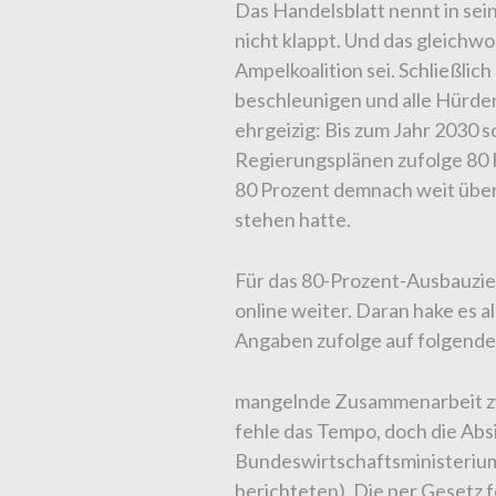
Das Handelsblatt nennt in se
nicht klappt. Und das gleichw
Ampelkoalition sei. Schließlich
beschleunigen und alle Hürd
ehrgeizig: Bis zum Jahr 2030 
Regierungsplänen zufolge 80 P
80 Prozent demnach weit über
stehen hatte.
Für das 80-Prozent-Ausbauziel
online weiter. Daran hake es a
Angaben zufolge auf folgend
mangelnde Zusammenarbeit zw
fehle das Tempo, doch die Abs
Bundeswirtschaftsministerium
berichteten). Die per Gesetz 