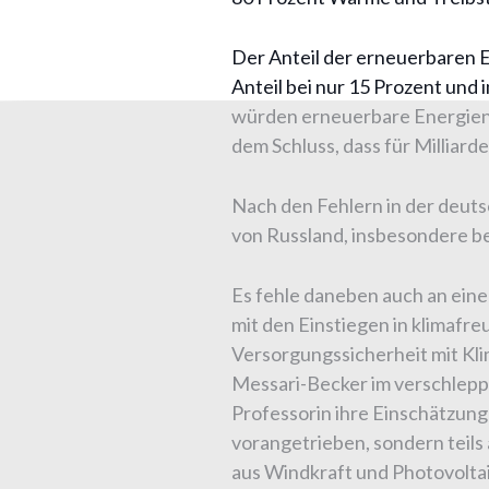
Der Anteil der erneuerbaren E
Anteil bei nur 15 Prozent und
würden erneuerbare Energien 
dem Schluss, dass für Milliard
Nach den Fehlern in der deutsc
von Russland, insbesondere bei
Es fehle daneben auch an eine
mit den Einstiegen in klimafr
Versorgungssicherheit mit Kli
Messari-Becker im verschleppt
Professorin ihre Einschätzung
vorangetrieben, sondern teils
aus Windkraft und Photovoltai