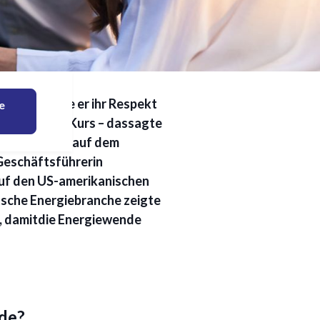
erzug
. Dafür zolle er ihr Respekt
e
ch nicht auf Kurs – dassagte
as Kuhlmann auf dem
Geschäftsführerin
auf den US-amerikanischen
tsche Energiebranche zeigte
, damitdie Energiewende
de?