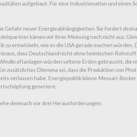
azitäten aufgebaut. Für eine Industrienation und einen Soz
e Gefahr neuer Energieabhängigkeiten. Sie fordert deshal
delspartner kämen wir ihrer Meinung nach nicht aus. Gleich
ik zu entwickeln, wie es die USA gerade machen würden. D
inaus, dass Deutschland nicht ohne heimischen Rohstof
Windkraftanlagen würden seltene Erden gebraucht, die ma
n zusätzliches Dilemma sei, dass die Produktion von Pho
ts verlassen habe. Energiepolitik könne Messari-Becker z
ertschöpfung generiere.
stehe demnach vor drei Herausforderungen: