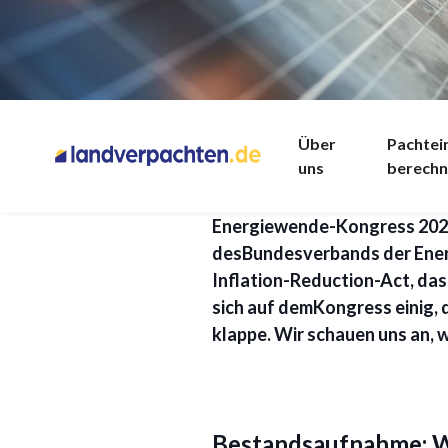
Energiewende in 
Deutschland habe eine Regier
Über
Pachte
uns
berech
und Anerkennung. Doch mit Zi
der Vorsitzende der Geschä
Energiewende-Kongress 2022
desBundesverbands der Energ
Inflation-Reduction-Act, das
sich auf demKongress einig,
klappe. Wir schauen uns an, 
Bestandsaufnahme: W