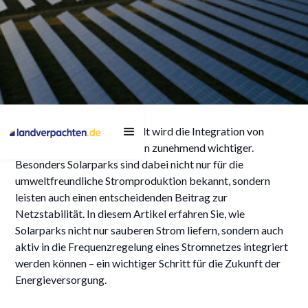
So tragen Solarparks zur
In der modernen Energiewelt wird die Integration von
Netzstabilität bei – Ein
erneuerbaren Energiequellen zunehmend wichtiger.
Blick auf die Integration
Besonders Solarparks sind dabei nicht nur für die
von Photovoltaik in die
umweltfreundliche Stromproduktion bekannt, sondern
leisten auch einen entscheidenden Beitrag zur
Regelenergiemärkte
Netzstabilität. In diesem Artikel erfahren Sie, wie
Solarparks nicht nur sauberen Strom liefern, sondern auch
aktiv in die Frequenzregelung eines Stromnetzes integriert
werden können – ein wichtiger Schritt für die Zukunft der
Energieversorgung.
1/7/2025