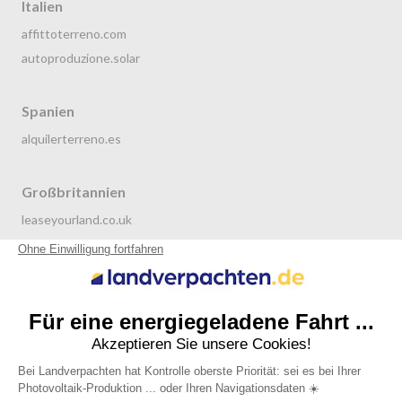
Italien
affittoterreno.com
autoproduzione.solar
Spanien
alquilerterreno.es
Großbritannien
leaseyourland.co.uk
terraren.com
Niederlande
grondverpachten.nl
Datenschutzrichtlinie