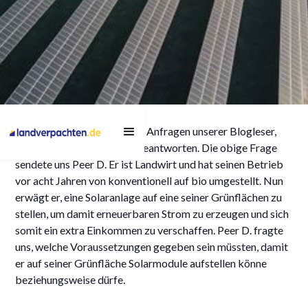
Voraussetzungen für PV-
Immer wieder erreichen uns Anfragen unserer Blogleser,
Freiflächenanlagen
die wir hier nach und nach beantworten. Die obige Frage
sendete uns Peer D. Er ist Landwirt und hat seinen Betrieb
vor acht Jahren von konventionell auf bio umgestellt. Nun
erwägt er, eine Solaranlage auf eine seiner Grünflächen zu
1/12/2023
stellen, um damit erneuerbaren Strom zu erzeugen und sich
somit ein extra Einkommen zu verschaffen. Peer D. fragte
uns, welche Voraussetzungen gegeben sein müssten, damit
er auf seiner Grünfläche Solarmodule aufstellen könne
beziehungsweise dürfe.