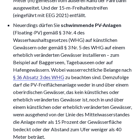
Meter (m) gemessen vom äußeren Rand der Fahrbahn
ausgeweitet. Und der 15-m-Freihaltestreifen
(eingeführt mit EEG 2021) entfällt.
Neuerdings dürfen Sie
schwimmende PV-Anlagen
(Floating-PV) gemäß § 3 Nr. 4 des
Wasserhaushaltsgesetzes (WHG) auf künstlichen
Gewässern oder gemäß § 3 Nr. 5 des WHG auf einem
erheblich veränderten Gewässer installieren – zum
Beispiel auf Baggerseen, Tagebauseen oder auf
Hafengewässern. Wobei wasserrechtliche Belange nach
§ 36 Absatz 3 des WHG
zu beachten sind. Demzufolge
darf die PV-Freiflächenanlage weder in und über einem
oberirdischen Gewässer, das kein künstliches oder
erheblich verändertes Gewässer ist, noch in und über
einem künstlichen oder erheblich veränderten Gewässer,
wenn ausgehend von der Linie des Mittelwasserstandes
die Anlage mehr als 15 Prozent der Gewässerfläche
bedeckt oder der Abstand zum Ufer weniger als 40
Meter beträgt.