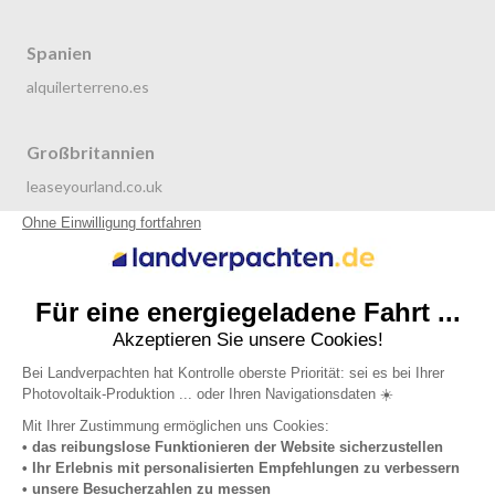
Spanien
alquilerterreno.es
Großbritannien
leaseyourland.co.uk
terraren.com
Niederlande
grondverpachten.nl
Datenschutzrichtlinie
Allgemeine Nutzungsbedingungen
Impressum