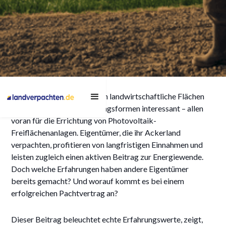
Ackerland verpachten:
In ganz Deutschland werden landwirtschaftliche Flächen
Echte Erfahrungen und
zunehmend für neue Nutzungsformen interessant – allen
worauf es wirklich
voran für die Errichtung von Photovoltaik-
Freiflächenanlagen. Eigentümer, die ihr Ackerland
ankommt
verpachten, profitieren von langfristigen Einnahmen und
leisten zugleich einen aktiven Beitrag zur Energiewende.
Doch welche Erfahrungen haben andere Eigentümer
bereits gemacht? Und worauf kommt es bei einem
17/6/2025
erfolgreichen Pachtvertrag an?
Dieser Beitrag beleuchtet echte Erfahrungswerte, zeigt,