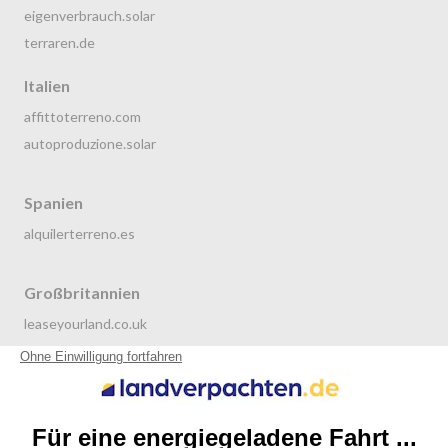
eigenverbrauch.solar
terraren.de
Italien
affittoterreno.com
autoproduzione.solar
Spanien
alquilerterreno.es
Großbritannien
leaseyourland.co.uk
terraren.com
Niederlande
grondverpachten.nl