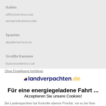
Italien
affittoterreno.com
autoproduzione.solar
Spanien
alquilerterreno.es
Großbritannien
leaseyourland.co.uk
terraren.com
Niederlande
grondverpachten.nl