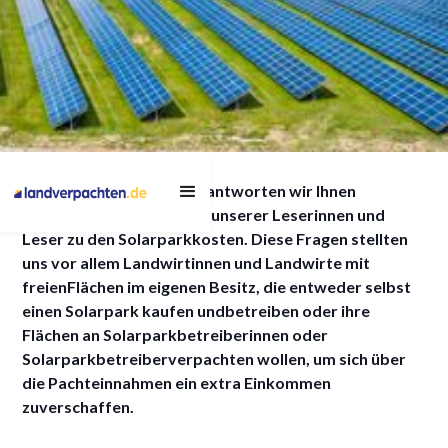
Solarpark Kosten (FAQ):
In diesem Blogbeitrag beantworten wir Ihnen
Antworten auf die
diewichtigsten 20 Fragen unserer Leserinnen und
wichtigsten 20 Fragen
Leser zu den Solarparkkosten. Diese Fragen stellten
uns vor allem Landwirtinnen und Landwirte mit
freienFlächen im eigenen Besitz, die entweder selbst
einen Solarpark kaufen undbetreiben oder ihre
Flächen an Solarparkbetreiberinnen oder
10/10/2024
Solarparkbetreiberverpachten wollen, um sich über
die Pachteinnahmen ein extra Einkommen
zuverschaffen.