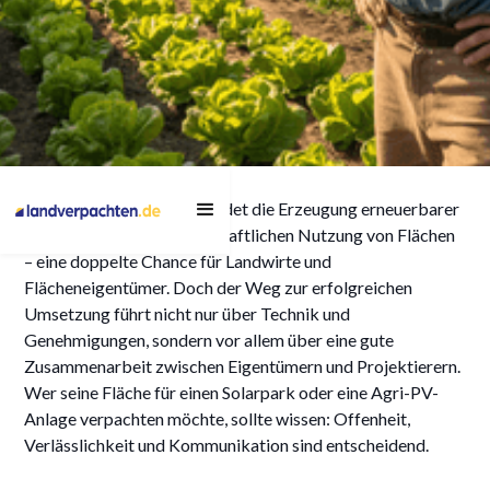
Was Projektierer
Agri-Photovoltaik
verbindet die Erzeugung erneuerbarer
wirklich wollen: So
Energie mit der landwirtschaftlichen Nutzung von Flächen
gelingt die
– eine doppelte Chance für Landwirte und
Flächeneigentümer. Doch der Weg zur erfolgreichen
Zusammenarbeit bei
Umsetzung führt nicht nur über Technik und
Agri-Photovoltaik
Genehmigungen, sondern vor allem über eine gute
Zusammenarbeit zwischen Eigentümern und Projektierern.
Wer seine Fläche für einen Solarpark oder eine Agri-PV-
Anlage verpachten möchte, sollte wissen: Offenheit,
Verlässlichkeit und Kommunikation sind entscheidend.
23/6/2025