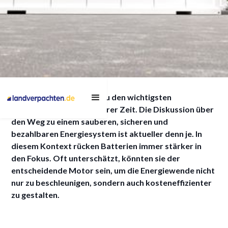
Ein großes Problem der
Die Energiewende zählt zu den wichtigsten
Energiewende wird still
Herausforderungen unserer Zeit. Die Diskussion über
und leise gelöst
den Weg zu einem sauberen, sicheren und
bezahlbaren Energiesystem ist aktueller denn je. In
diesem Kontext rücken Batterien immer stärker in
den Fokus. Oft unterschätzt, könnten sie der
entscheidende Motor sein, um die Energiewende nicht
28/11/2024
nur zu beschleunigen, sondern auch kosteneffizienter
zu gestalten.