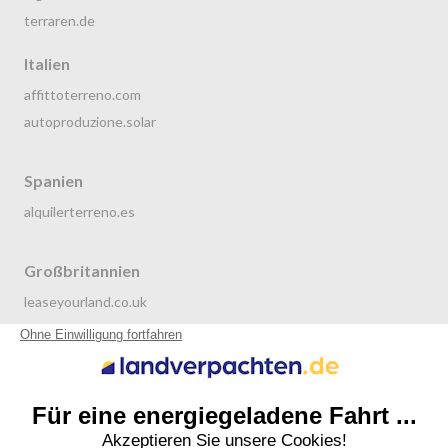
terraren.de
Italien
affittoterreno.com
autoproduzione.solar
Spanien
alquilerterreno.es
Großbritannien
leaseyourland.co.uk
terraren.com
Niederlande
grondverpachten.nl