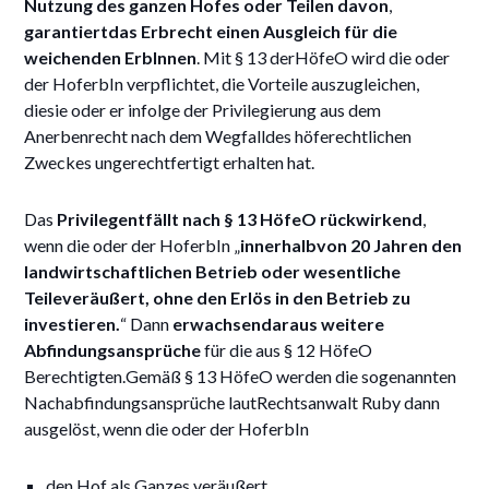
Nutzung des ganzen Hofes oder Teilen davon
,
garantiertdas Erbrecht einen Ausgleich für die
weichenden ErbInnen
. Mit § 13 derHöfeO wird die oder
der HoferbIn verpflichtet, die Vorteile auszugleichen,
diesie oder er infolge der Privilegierung aus dem
Anerbenrecht nach dem Wegfalldes höferechtlichen
Zweckes ungerechtfertigt erhalten hat.
Das
Privilegentfällt nach § 13 HöfeO rückwirkend
,
wenn die oder der HoferbIn „
innerhalbvon 20 Jahren den
landwirtschaftlichen Betrieb oder wesentliche
Teileveräußert, ohne den Erlös in den Betrieb zu
investieren.
“ Dann
erwachsendaraus weitere
Abfindungsansprüche
für die aus § 12 HöfeO
Berechtigten.Gemäß § 13 HöfeO werden die sogenannten
Nachabfindungsansprüche lautRechtsanwalt Ruby dann
ausgelöst, wenn die oder der HoferbIn
den Hof als Ganzes veräußert,