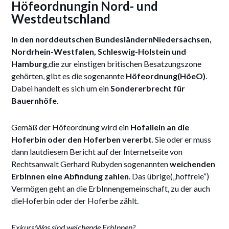
Höfeordnungin Nord- und
Westdeutschland
In den norddeutschen BundesländernNiedersachsen,
Nordrhein-Westfalen, Schleswig-Holstein und
Hamburg
,die zur einstigen britischen Besatzungszone
gehörten, gibt es die sogenannte
Höfeordnung(HöeO)
.
Dabei handelt es sich um ein
Sondererbrecht für
Bauernhöfe
.
Gemäß der Höfeordnung wird ein
Hofallein an die
Hoferbin oder den Hoferben vererbt
. Sie oder er muss
dann lautdiesem Bericht auf der Internetseite von
Rechtsanwalt Gerhard Rubyden sogenannten
weichenden
ErbInnen eine Abfindung zahlen
. Das übrige(„hoffreie“)
Vermögen geht an die ErbInnengemeinschaft, zu der auch
dieHoferbin oder der Hoferbe zählt.
Exkurs:Was sind weichende ErbInnen?