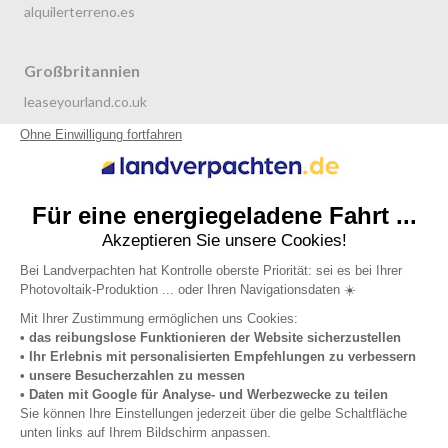
alquilerterreno.es
Großbritannien
leaseyourland.co.uk
terraren.com
Niederlande
grondverpachten.nl
Datenschutzrichtlinie
Allgemeine Nutzungsbedingungen
Impressum
Über uns
© 2019 - 2026 Landverpachten.de All right reserved.