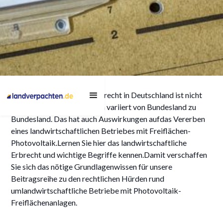
Alles, was Sie zum
Daslandwirtschaftliche Erbrecht in Deutschland ist nicht
landwirtschaftlichen
einheitlich geregelt,sondern variiert von Bundesland zu
Erbrecht in Deutschland
Bundesland. Das hat auch Auswirkungen aufdas Vererben
eines landwirtschaftlichen Betriebes mit Freiflächen-
wissen müssen
Photovoltaik.Lernen Sie hier das landwirtschaftliche
Erbrecht und wichtige Begriffe kennen.Damit verschaffen
Sie sich das nötige Grundlagenwissen für unsere
Beitragsreihe zu den rechtlichen Hürden rund
29/4/2024
umlandwirtschaftliche Betriebe mit Photovoltaik-
Freiflächenanlagen.