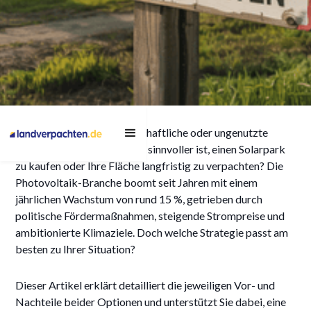
Solarpark kaufen vs.
Besitzen Sie eine landwirtschaftliche oder ungenutzte
Fläche verpachten: Vor-
Fläche und überlegen, ob es sinnvoller ist, einen Solarpark
und Nachteile für
zu kaufen oder Ihre Fläche langfristig zu verpachten? Die
Photovoltaik-Branche boomt seit Jahren mit einem
Investoren und
jährlichen Wachstum von rund 15 %, getrieben durch
Eigentümer
politische Fördermaßnahmen, steigende Strompreise und
ambitionierte Klimaziele. Doch welche Strategie passt am
besten zu Ihrer Situation?
11/4/2025
Dieser Artikel erklärt detailliert die jeweiligen Vor- und
Nachteile beider Optionen und unterstützt Sie dabei, eine