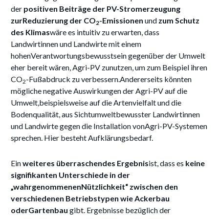
der
positiven Beiträge der PV-Stromerzeugung
zurReduzierung der CO
-Emissionen
und
zum Schutz
2
des Klimas
wäre es intuitiv zu erwarten, dass
Landwirtinnen und Landwirte mit einem
hohenVerantwortungsbewusstsein gegenüber der Umwelt
eher bereit wären, Agri-PV zunutzen, um zum Beispiel ihren
CO
-Fußabdruck zu verbessern.Andererseits könnten
2
mögliche negative Auswirkungen der Agri-PV auf die
Umwelt,beispielsweise auf die Artenvielfalt und die
Bodenqualität, aus Sichtumweltbewusster Landwirtinnen
und Landwirte gegen die Installation vonAgri-PV-Systemen
sprechen. Hier besteht Aufklärungsbedarf.
Ein
weiteres überraschendes Ergebnis
ist, dass es
keine
signifikanten Unterschiede in der
„wahrgenommenenNützlichkeit“ zwischen den
verschiedenen Betriebstypen wie Ackerbau
oderGartenbau
gibt. Ergebnisse bezüglich der