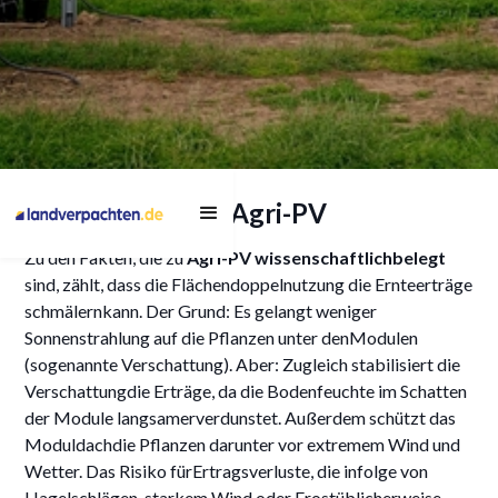
Studie zur Akzeptanz von
Gute Gründe für Agri-PV
Agri-PV: Mehrheit der
Landwirtinnen und
Zu den Fakten, die zu
Agri-PV wissenschaftlichbelegt
sind, zählt, dass die Flächendoppelnutzung die Ernteerträge
Landwirte ist PRO Agri-
schmälernkann. Der Grund: Es gelangt weniger
PV
Sonnenstrahlung auf die Pflanzen unter denModulen
(sogenannte Verschattung). Aber: Zugleich stabilisiert die
Verschattungdie Erträge, da die Bodenfeuchte im Schatten
der Module langsamerverdunstet. Außerdem schützt das
Moduldachdie Pflanzen darunter vor extremem Wind und
5/9/2024
Wetter. Das Risiko fürErtragsverluste, die infolge von
Hagelschlägen, starkem Wind oder Frostüblicherweise