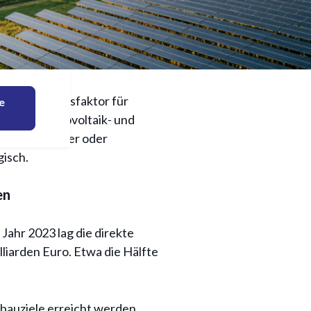
eiber:
n Wirtschaftsfaktor für
e
lohnt
 durch Photovoltaik- und
irtschaftlicher oder
gisch.
en
Jahr 2023 lag die direkte
iarden Euro. Etwa die Hälfte
sbauziele erreicht werden,