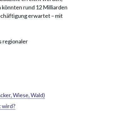
n könnten rund 12 Milliarden
schäftigung erwartet – mit
 regionaler
cker, Wiese, Wald)
t wird?