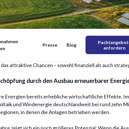
ien als Wachstumstr
gien entwickelt sich zunehmend zu einem entscheidende
innahmen
Pachtangebot
enverpachtung jetzt 
Presse
Blog
anfordern
nen
 Analysen zeigen, dass sich die regionale Wertschöpfung
r 2033 mehr als verdoppeln könnte. Für Eigentümer landw
as attraktive Chancen – sowohl finanziell als auch strate
11/5/2026
schöpfung durch den Ausbau erneuerbarer Energi
 Energien bereits erhebliche wirtschaftliche Effekte. Im 
taik und Windenergie deutschlandweit bei rund zehn Mill
 Regionen, in denen die Anlagen betrieben werden.
ahre zeigt sich ein noch größeres Potenzial: Wenn die Au