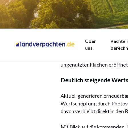
Erneuerbare Energ
Der Ausbau erneuerbarer Ener
Über
Pachte
Warum sich Fläch
uns
berech
Regionen in Deutschland. Neue
Windkraftprojekte bis zum Jah
ungenutzter Flächen eröffnet d
Deutlich steigende Wert
Aktuell generieren erneuerbare
Wertschöpfung durch Photovol
davon verbleibt direkt in den
Mit Blick auf die kommenden J