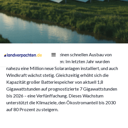
Hybrid-Energieparks:
Deutschland erlebt aktuell einen schnellen Ausbau von
Zukunftsfähige
erneuerbaren Energieanlagen: Im letzten Jahr wurden
Stromerzeugung für die
nahezu eine Million neue Solaranlagen installiert, und auch
Windkraft wächst stetig. Gleichzeitig erhöht sich die
Energiewende
Kapazität großer Batteriespeicher von aktuell 1,8
Gigawattstunden auf prognostizierte 7 Gigawattstunden
bis 2026 – eine Verfünffachung. Dieses Wachstum
unterstützt die Klimaziele, den Ökostromanteil bis 2030
26/5/2025
auf 80 Prozent zu steigern.