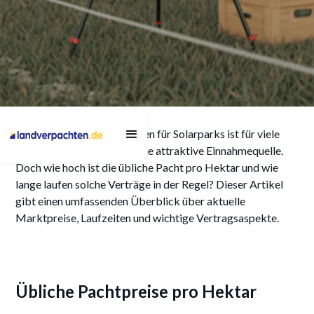
Pacht für Solarpark: Was
Die Verpachtung von Flächen für Solarparks ist für viele
ist üblich pro Hektar und
Grundstückseigentümer eine attraktive Einnahmequelle.
welche Laufzeiten
Doch wie hoch ist die übliche Pacht pro Hektar und wie
lange laufen solche Verträge in der Regel? Dieser Artikel
gelten?
gibt einen umfassenden Überblick über aktuelle
Marktpreise, Laufzeiten und wichtige Vertragsaspekte.
22/5/2025
Übliche Pachtpreise pro Hektar