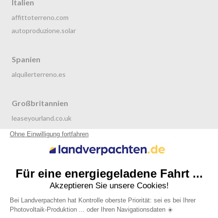
Italien
affittoterreno.com
autoproduzione.solar
Spanien
alquilerterreno.es
Großbritannien
leaseyourland.co.uk
terraren.com
Niederlande
grondverpachten.nl
Datenschutzrichtlinie