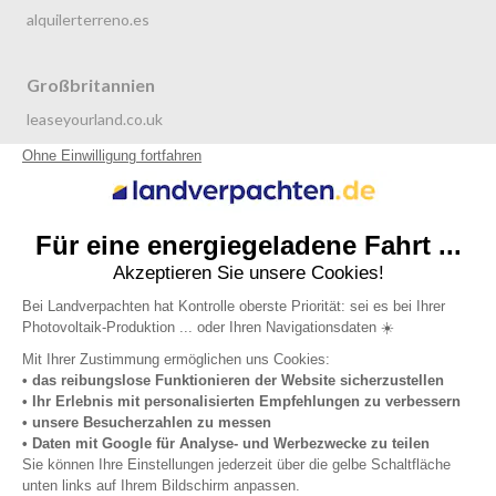
alquilerterreno.es
Großbritannien
leaseyourland.co.uk
terraren.com
Niederlande
grondverpachten.nl
Datenschutzrichtlinie
Allgemeine Nutzungsbedingungen
Impressum
Über uns