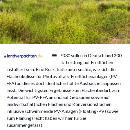
PV-Freiflächen: Studie zu
Das Ziel steht fest: Im Jahr 2030 sollen in Deutschland 200
Bedarf & Potentialen
Gigawatt (GW) Photovoltaik-Leistung auf Freiflächen
installiert sein. Eine Kurzstudie untersuchte, wie sich die
Flächenkulisse für Photovoltaik-Freiflächenanlagen (PV-
FFA) an dieses doch deutlich erhöhte Ausbauziel anpassen
4/12/2023
lässt. Die wichtigsten Ergebnisse zum Flächenbedarf, zum
Potential für PV-FFA an und auf Gebäuden sowie auf
landwirtschaftlichen Flächen und Konversionsflächen,
inklusive schwimmende PV-Anlagen (Floating-PV) sowie
zum Planungsrecht haben wir hier für Sie
zusammengefasst.