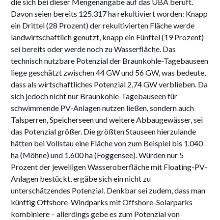
die sich bei dieser Mengenangabe auf das UBA beruft.
Davon seien bereits 125.317 ha rekultiviert worden: Knapp
ein Drittel (28 Prozent) der rekultivierten Fläche werde
landwirtschaftlich genutzt, knapp ein Fünftel (19 Prozent)
sei bereits oder werde noch zu Wasserfläche. Das
technisch nutzbare Potenzial der Braunkohle-Tagebauseen
liege geschätzt zwischen 44 GW und 56 GW, was bedeute,
dass als wirtschaftliches Potenzial 2,74 GW verblieben. Da
sich jedoch nicht nur Braunkohle-Tagebauseen für
schwimmende PV-Anlagen nutzen ließen, sondern auch
Talsperren, Speicherseen und weitere Abbaugewässer, sei
das Potenzial größer. Die größten Stauseen hierzulande
hätten bei Vollstau eine Fläche von zum Beispiel bis 1.040
ha (Möhne) und 1.600 ha (Foggensee). Würden nur 5
Prozent der jeweiligen Wasseroberfläche mit Floating-PV-
Anlagen bestückt, ergäbe sich ein nicht zu
unterschätzendes Potenzial. Denkbar sei zudem, dass man
künftig Offshore-Windparks mit Offshore-Solarparks
kombiniere – allerdings gebe es zum Potenzial von