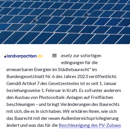
Freiflächen für Solar:
Am 11. Januar wurde das „Gesetz zur sofortigen
Wichtiges zur
Verbesserung der Rahmenbedingungen für die
Privilegierung
erneuerbaren Energien im Städtebaurecht" im
Bundesgesetzblatt Nr. 6 des Jahres 2023 veröffentlicht.
Gemäß Artikel 7 des Gesetzestextes ist es seit 1. Januar
beziehungsweise 1. Februar in Kraft. Es soll unter anderem
den Ausbau von Photovoltaik-Anlagen auf Freiflächen
4/12/2023
beschleunigen – und bringt Veränderungen des Baurechts
mit sich, die es in sich haben. Wir erklären Ihnen, wie sich
das Baurecht mit der neuen Außenbereichsprivilegierung
ändert und was das für die
Beschleunigung des PV-Zubaus