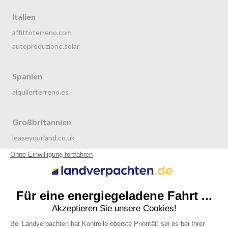
Italien
affittoterreno.com
autoproduzione.solar
Spanien
alquilerterreno.es
Großbritannien
leaseyourland.co.uk
terraren.com
Niederlande
grondverpachten.nl