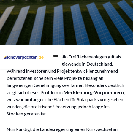
Schnellere
Der Ausbau von Photovoltaik-Freiflächenanlagen gilt als
Genehmigungen für
zentraler Baustein der Energiewende in Deutschland.
Photovoltaik-
Während Investoren und Projektentwickler zunehmend
bereitstehen, scheitern viele Projekte bislang an
Freiflächenanlagen in
langwierigen Genehmigungsverfahren. Besonders deutlich
Mecklenburg-
zeigt sich dieses Problem in
Mecklenburg-Vorpommern
,
Vorpommern: Was
wo zwar umfangreiche Flächen für Solarparks vorgesehen
wurden, die praktische Umsetzung jedoch lange ins
Flächeneigentümer jetzt
Stocken geraten ist.
wissen sollten
Nun kündigt die Landesregierung einen Kurswechsel an: