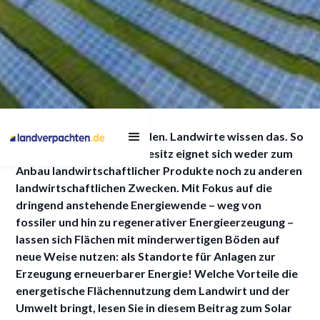
Solarertrag auf
Boden ist nicht gleich Boden. Landwirte wissen das. So
minderwertigem Boden
manche Fläche in ihrem Besitz eignet sich weder zum
maximieren
Anbau landwirtschaftlicher Produkte noch zu anderen
landwirtschaftlichen Zwecken. Mit Fokus auf die
dringend anstehende Energiewende – weg von
fossiler und hin zu regenerativer Energieerzeugung –
lassen sich Flächen mit minderwertigen Böden auf
4/12/2023
neue Weise nutzen: als Standorte für Anlagen zur
Erzeugung erneuerbarer Energie! Welche Vorteile die
energetische Flächennutzung dem Landwirt und der
Umwelt bringt, lesen Sie in diesem Beitrag zum Solar