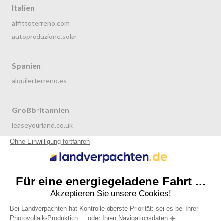
Italien
affittoterreno.com
autoproduzione.solar
Spanien
alquilerterreno.es
Großbritannien
leaseyourland.co.uk
terraren.com
Niederlande
grondverpachten.nl