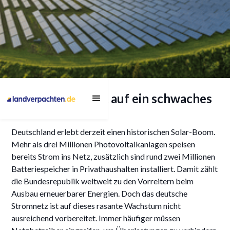
Deutschlands Solar-
Solar-Boom trifft auf ein schwaches
Herausforderung als
Netz
Chance für Wirtschaft
Deutschland erlebt derzeit einen historischen Solar-Boom.
und Energiewende
Mehr als drei Millionen Photovoltaikanlagen speisen
bereits Strom ins Netz, zusätzlich sind rund zwei Millionen
Batteriespeicher in Privathaushalten installiert. Damit zählt
die Bundesrepublik weltweit zu den Vorreitern beim
13/7/2025
Ausbau erneuerbarer Energien. Doch das deutsche
Stromnetz ist auf dieses rasante Wachstum nicht
ausreichend vorbereitet. Immer häufiger müssen