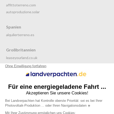
affittoterreno.com
autoproduzione.solar
Spanien
alquilerterreno.es
Großbritannien
leaseyourland.co.uk
terraren.com
Niederlande
grondverpachten.nl
Datenschutzrichtlinie