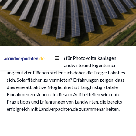
Solarflächen vermieten
Die Nachfrage nach Flächen für Photovoltaikanlagen
Erfahrungen: Praxistipps
steigt kontinuierlich. Viele Landwirte und Eigentümer
von Landwirten
ungenutzter Flächen stellen sich daher die Frage: Lohnt es
sich, Solarflächen zu vermieten? Erfahrungen zeigen, dass
dies eine attraktive Möglichkeit ist, langfristig stabile
Einnahmen zu sichern. In diesem Artikel teilen wir echte
Praxistipps und Erfahrungen von Landwirten, die bereits
31/3/2025
erfolgreich mit Landverpachten.de zusammenarbeiten.