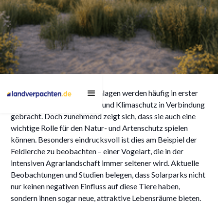
Solarparks als
Photovoltaik-Freiflächenanlagen werden häufig in erster
Lebensraum: Warum
Linie mit Energieerzeugung und Klimaschutz in Verbindung
Feldlerchen profitieren
gebracht. Doch zunehmend zeigt sich, dass sie auch eine
wichtige Rolle für den Natur- und Artenschutz spielen
können. Besonders eindrucksvoll ist dies am Beispiel der
Feldlerche zu beobachten – einer Vogelart, die in der
intensiven Agrarlandschaft immer seltener wird. Aktuelle
11/5/2026
Beobachtungen und Studien belegen, dass Solarparks nicht
nur keinen negativen Einfluss auf diese Tiere haben,
sondern ihnen sogar neue, attraktive Lebensräume bieten.