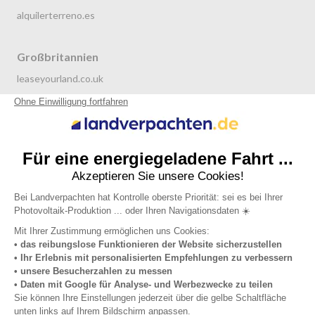
alquilerterreno.es
Großbritannien
leaseyourland.co.uk
terraren.com
Niederlande
grondverpachten.nl
Datenschutzrichtlinie
Allgemeine Nutzungsbedingungen
Impressum
Über uns