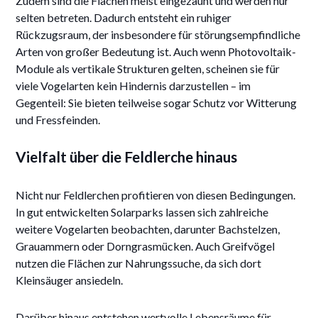
Zudem sind die Flächen meist eingezäunt und werden nur
selten betreten. Dadurch entsteht ein ruhiger
Rückzugsraum, der insbesondere für störungsempfindliche
Arten von großer Bedeutung ist. Auch wenn Photovoltaik-
Module als vertikale Strukturen gelten, scheinen sie für
viele Vogelarten kein Hindernis darzustellen – im
Gegenteil: Sie bieten teilweise sogar Schutz vor Witterung
und Fressfeinden.
Vielfalt über die Feldlerche hinaus
Nicht nur Feldlerchen profitieren von diesen Bedingungen.
In gut entwickelten Solarparks lassen sich zahlreiche
weitere Vogelarten beobachten, darunter Bachstelzen,
Grauammern oder Dorngrasmücken. Auch Greifvögel
nutzen die Flächen zur Nahrungssuche, da sich dort
Kleinsäuger ansiedeln.
Darüber hinaus entstehen wertvolle Lebensräume für