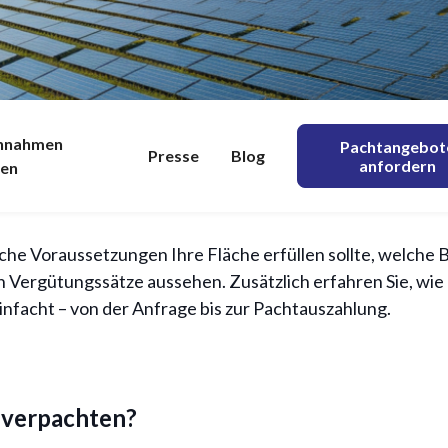
lagen verpachten: Ak
oran – und Eigentümer von Acker-, Grünland- oder Konver
innahmen
Pachtangebot
 Beteiligungsmöglich
Presse
Blog
anfordern
nen
ichzeitig eine sichere Einnahmequelle erschließen: durch 
olaranlagen.
stückseigentümer
elche Voraussetzungen Ihre Fläche erfüllen sollte, welche
n Vergütungssätze aussehen. Zusätzlich erfahren Sie, wi
infacht – von der Anfrage bis zur Pachtauszahlung.
16/6/2025
 verpachten?