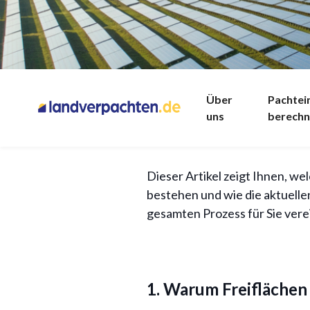
Freiflächensolaran
Die Energiewende schreitet v
Über
Pachte
Vergütungssätze &
uns
berech
aktiv daran mitwirken und gle
Grundstücke für Freiflächens
für Grund
Dieser Artikel zeigt Ihnen, w
bestehen und wie die aktuelle
gesamten Prozess für Sie vere
1. Warum Freiflächen