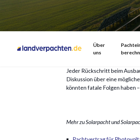
Status Quo: Klima
Deutschland hat sich ehrgeizig
Über
Pachte
uns
berech
den Pfad Richtung Klimaneutra
Marktwirtschaft (FÖS) im Auf
Jeder Rückschritt beim Ausba
Diskussion über eine möglich
könnten fatale Folgen haben – 
Mehr zu Solarpacht und Solarpach
Pachtvertrag für Photovolta