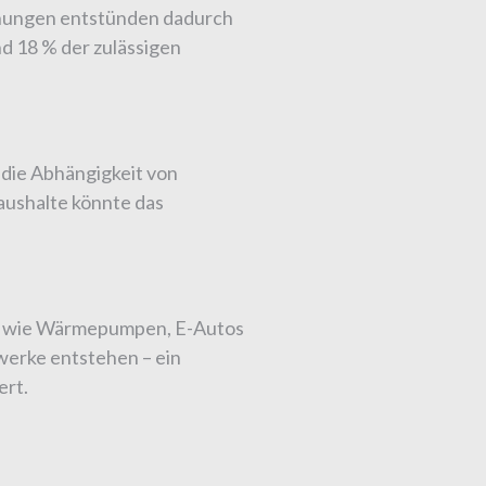
hnungen entstünden dadurch
d 18 % der zulässigen
 die Abhängigkeit von
aushalte könnte das
en wie Wärmepumpen, E-Autos
werke entstehen – ein
ert.