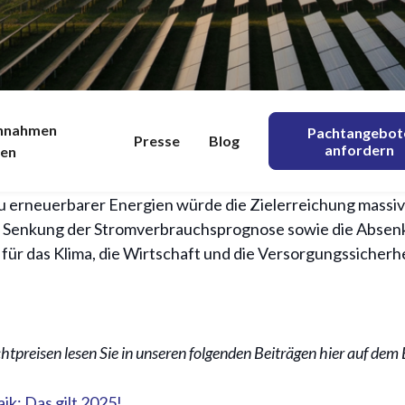
ziele Deutschland bi
e Klimaziele gesetzt: Bis 2030 sollen die Treibhausgasemi
innahmen
Pachtangebot
Presse
Blog
anfordern
nen
lität einzuschlagen. Eine neue Kurzstudie des Forums Ök
trag des Bund für Umwelt und Naturschutz Deutschland (
u erneuerbarer Energien würde die Zielerreichung massiv
15/7/2025
e Senkung der Stromverbrauchsprognose sowie die Absen
für das Klima, die Wirtschaft und die Versorgungssicherhe
tpreisen lesen Sie in unseren folgenden Beiträgen hier auf dem 
ik: Das gilt 2025!