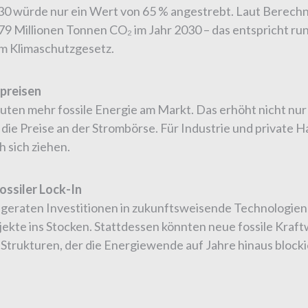
30 würde nur ein Wert von 65 % angestrebt. Laut Berec
9 Millionen Tonnen CO₂ im Jahr 2030 – das entspricht run
m Klimaschutzgesetz.
preisen
en mehr fossile Energie am Markt. Das erhöht nicht nur
ie Preise an der Strombörse. Für Industrie und private H
 sich ziehen.
ossiler Lock-In
 geraten Investitionen in zukunftsweisende Technologi
ekte ins Stocken. Stattdessen könnten neue fossile Kraft
 Strukturen, der die Energiewende auf Jahre hinaus blocki