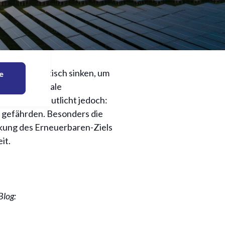
s 2023
ssionen drastisch sinken, um
e
ologisch-Soziale
BUND) verdeutlicht jedoch:
 gefährden. Besonders die
kung des Erneuerbaren-Ziels
it.
Blog: